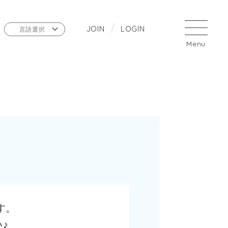
J
O
I
N
L
O
G
I
N
言語選択
す。
♪