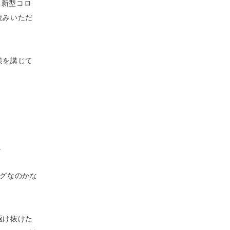
る新型コロ
読みいただ
策を講じて
。
グなのかな
駆け抜けた