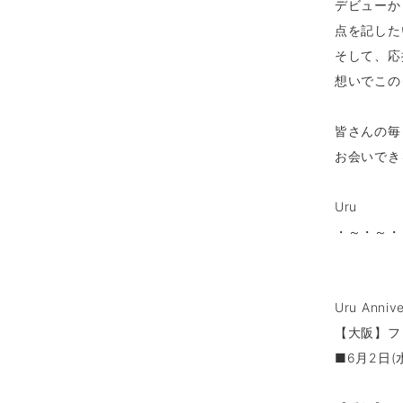
デビューか
点を記した
そして、応
想いでこの
皆さんの毎
お会いでき
Uru
・～・～・
Uru Anniv
【大阪】フ
■6月2日(水