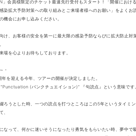
CAN」会員様限定のチケット最速先行受付もスタート！
「開催におけ
感染拡大予防対策への取り組みとご来場者様へのお願い」をよくお
の機会にお申し込みください。
向け、お客様の安全を第一に最大限の感染予防ならびに拡大防止対
。
来場を心よりお待ちしております。
～・
周年を迎える今年、ツアーの開催が決定しました。
"Punctuation (パンクチュエイション)” 『句読点』という意味です
綴ろうとした時、一つの読点を打つところはこの5年というタイミン
て、
になって、何かに迷いそうになったり勇気をもらいたい時、夢中で