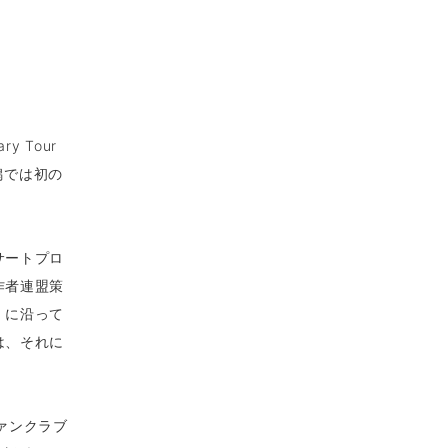
 Tour
新潟では初の
サートプロ
作者連盟策
」に沿って
は、それに
ファンクラブ