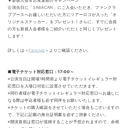
▼新規入会＆お友達紹介キャンペーン
公演当日に「SABACAN」にご入会いただき、ファンクラ
ブブースへお越しいただいた方にツアーロゴが入った「オ
リジナルステッカー」をプレゼント！さらに、すでに会員
の方も新規入会者様をご紹介いただくと同じくプレゼント
します！
詳しくは＜
Fanclub
＞よりご確認ください。
■電子チケット対応窓口：17:00～
※公演当日は開場1時間前より電子チケットイレギュラー対
応窓口を入場口付近に設置させていただきます。
※同行者様が電子チケットイレギュラー対応窓口へお越しに
なる際は申込者様も必ず同伴をお願いいたします。
※チケットの購入確認をさせていただく場合もございますの
で、下記に記載の身分証明書を必ずご持参ください。
※開演直前は窓口が混雑することが予想されますので、余裕