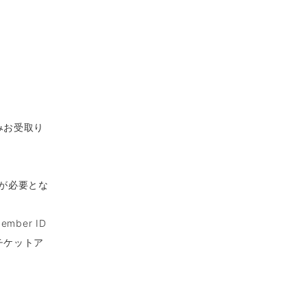
みお受取り
得が必要とな
mber ID
チケットア