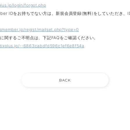
plus.jp/login/forgot.php
member IDをお持ちでない方は、新規会員登録(無料)をしていただき、
usmember.jp/regist/mailset.php?type=0
証に関するご不明点は、下記FAQをご確認ください。
a.tixplus.jp/--6863cabdfd596c1ef6e8f54a