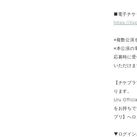
■電子チケ
https://ti
※複数公演
※本公演の
応募時に受
いただけま
【チケプラ電
ります。
Uru Off
をお持ちで
プリ】へロ
▼ログイン