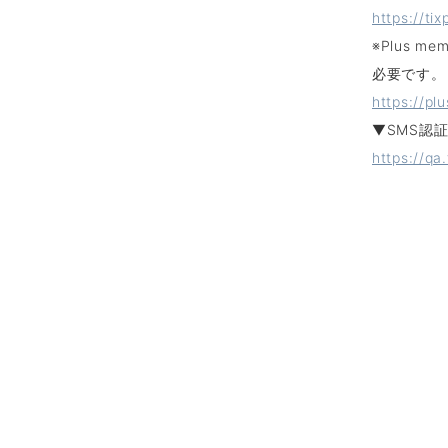
https://tix
※Plus 
必要です。
https://pl
▼SMS認
https://q