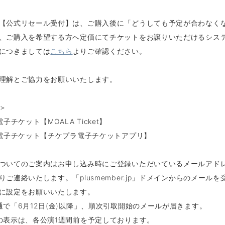
【公式リセール受付】は、ご購入後に「どうしても予定が合わなく
、ご購入を希望する方へ定価にてチケットをお譲りいただけるシス
につきましては
こちら
よりご確認ください。
理解とご協力をお願いいたします。
＞
電子チケット【MOALA Ticket】
 電子チケット【チケプラ電子チケットアプリ】
ついてのご案内はお申し込み時にご登録いただいているメールアド
りご連絡いたします。「plusmember.jp」ドメインからのメール
に設定をお願いいたします。
通で「6月12日(金)以降」、順次引取開始のメールが届きます。
の表示は、各公演1週間前を予定しております。