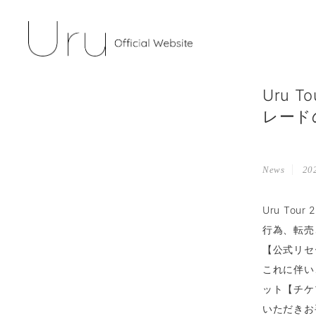
Uru 
レード
News
202
Uru To
行為、転売
【公式リセ
これに伴い
ット【チケ
いただきお