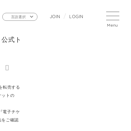
J
O
I
N
L
O
G
I
N
言語選択
更と公式ト
トを転売する
ケットの
り『電子チケ
法をご確認