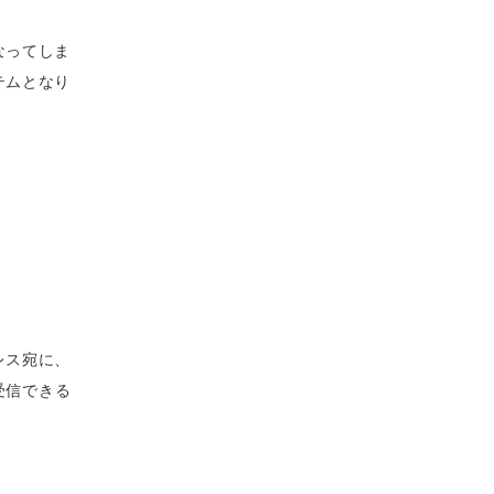
なってしま
テムとなり
レス宛に、
を受信できる