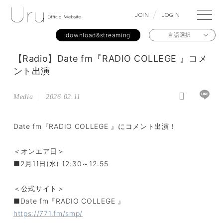
J
O
I
N
L
O
G
I
N
download&streaming
言語選択
【Radio】Date fm『RADIO COLLEGE 』コメ
ント出演
Media
2026.02.11
Date fm『RADIO COLLEGE 』にコメント出演！
＜オンエア日＞
■2月11日(水) 12:30～12:55
＜公式サイト＞
■Date fm『RADIO COLLEGE 』
https://771.fm/smp/