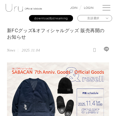
J
O
I
N
L
O
G
I
N
download&streaming
言語選択
新FCグッズ&オフィシャルグッズ 販売再開の
お知らせ
News
2025.11.04