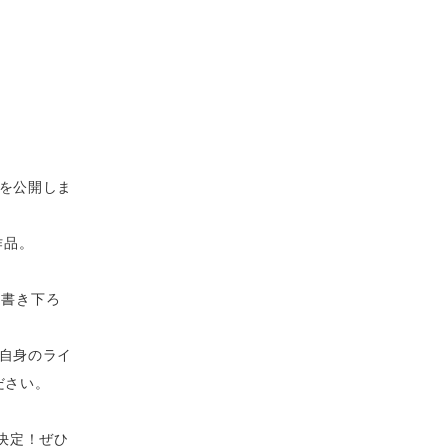
クを公開しま
作品。
て書き下ろ
に自身のライ
ださい。
も決定！ぜひ