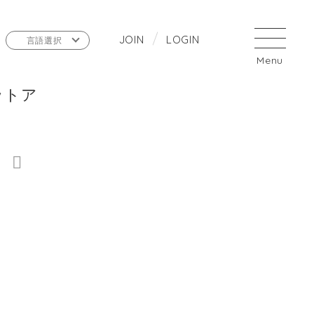
J
O
I
N
L
O
G
I
N
言語選択
ットア