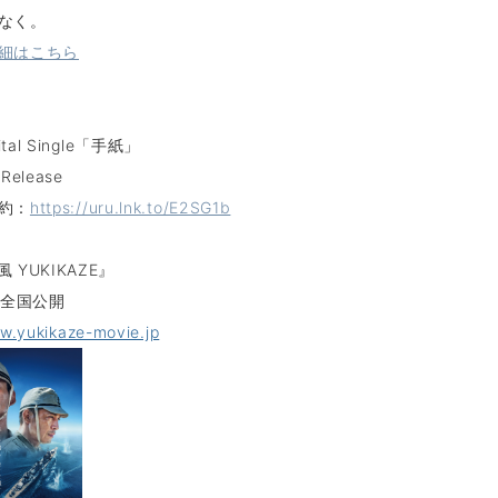
なく。
細はこちら
ital Single「手紙」
 Release
約：
https://uru.lnk.to/E2SG1b
 YUKIKAZE』
15 全国公開
w.yukikaze-movie.jp