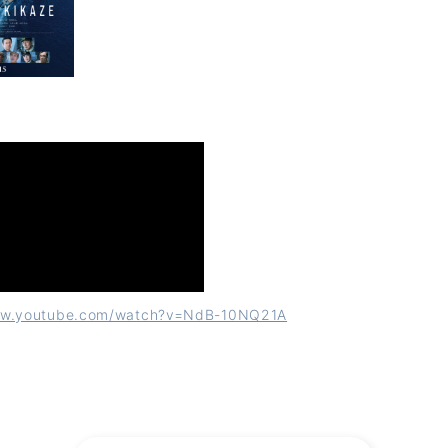
ww.youtube.com/watch?v=NdB-10NQ21A