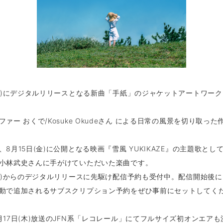
(水)にデジタルリリースとなる新曲「手紙」のジャケットアートワー
ァー おくで/Kosuke Okudeさん による日常の風景を切り取った
、8月15日(金)に公開となる映画『雪風 YUKIKAZE』の主題歌とし
小林武史さんに手がけていただいた楽曲です。
(水)からのデジタルリリースに先駆け配信予約も受付中。配信開始後
動で追加されるサブスクリプション予約をぜひ事前にセットしてく
月17日(木)放送のJFN系「レコレール」にてフルサイズ初オンエア