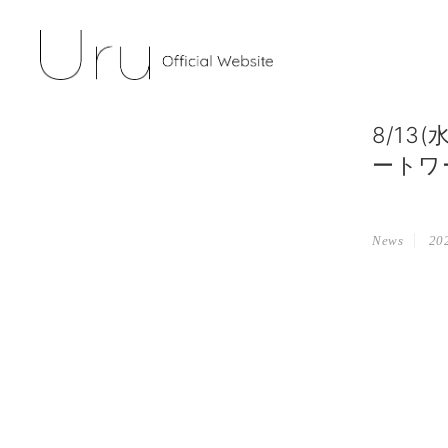
8/1
ートワ
News
202