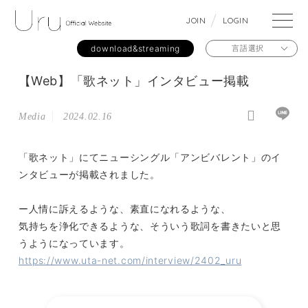
J
O
I
N
L
O
G
I
N
download&streaming
言語選択
【Web】「歌ネット」インタビュー掲載
Media
2024.02.16
「歌ネット」にてニューシングル「アンビバレント」のイ
ンタビューが掲載されました。
ー人情に訴えるような、素直になれるような、
気持ちを浄化できるような、そういう歌詞を書きたいと思
うようになっています。
https://www.uta-net.com/interview/2402_uru