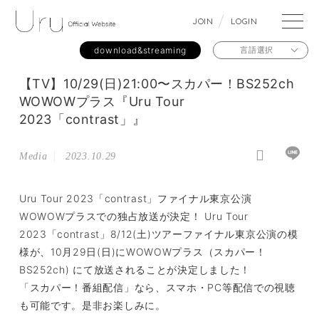
J
O
I
N
L
O
G
I
N
download&streaming
言語選択
【TV】10/29(日)21:00〜スカパー！BS252ch
WOWOWプラス『Uru Tour
2023「contrast」』
Media
2023.10.29
Uru Tour 2023「contrast」ファイナル東京公演
WOWOWプラスでの独占放送が決定！ Uru Tour
2023「contrast」8/12(土)ツアーファイナル東京公演の模
様が、10月29日(日)にWOWOWプラス（スカパー！
BS252ch) にて放送されることが決定しました！
「スカパー！番組配信」なら、スマホ・PC等配信での視聴
も可能です。是非お楽しみに。