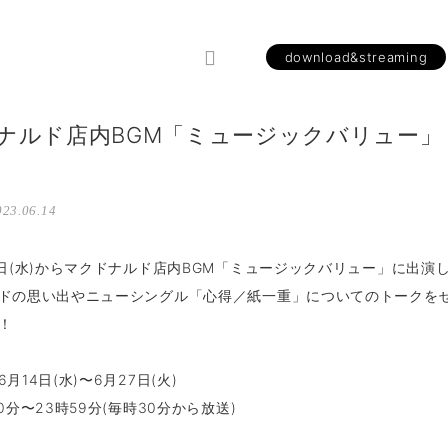
download&streaming
ナルド店内BGM「ミュージックバリュー」
23.06.14
4日(水)からマクドナルド店内BGM「ミュージックバリュー」に出演
ドの思い出やニューシングル「心得／紙一重」についてのトークを
！
月14日(水)〜6月27日(火)
0分〜23時59分(毎時30分から放送)