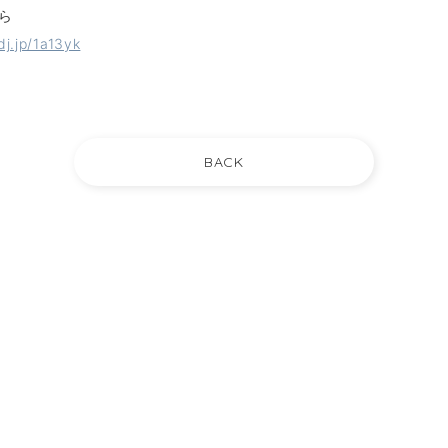
ら
dj.jp/1a13yk