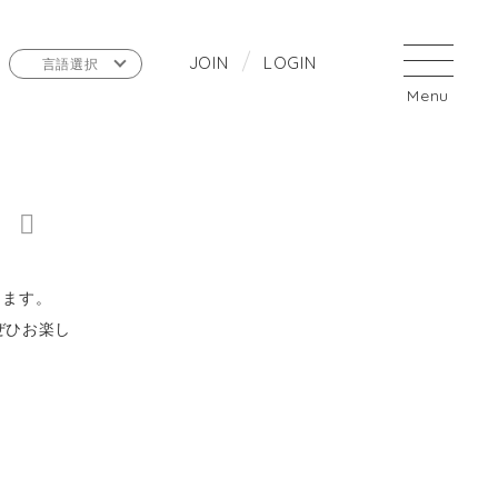
J
O
I
N
L
O
G
I
N
言語選択
します。
ぜひお楽し