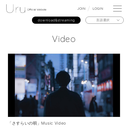
J
O
I
N
L
O
G
I
N
download&streaming
言語選択
Video
「さすらいの唄」Music Video