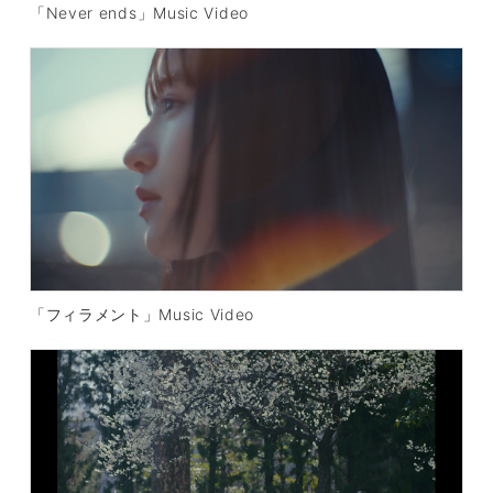
「Never ends」Music Video
「フィラメント」Music Video