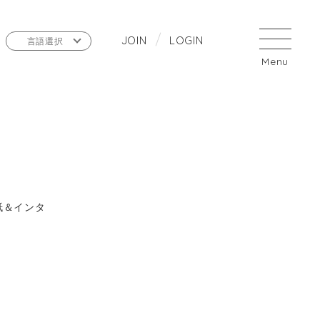
J
O
I
N
L
O
G
I
N
言語選択
表紙＆インタ