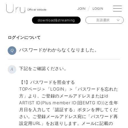
J
O
I
N
L
O
G
I
N
download&streaming
言語選択
ログインについて
パスワードがわからなくなりました。
Q
下記をご確認ください。
A
【1】パスワードを照会する
TOPページ＞「LOGIN」＞「パスワードを忘れた
方」より、ご登録のメールアドレスまたはid
ARTIST ID(Plus member ID(旧EMTG ID))と生年
月日を入力して「認証する」ボタンを押してくだ
さい。ご登録メールアドレス宛に「パスワード再
設定用URL」をお送りします。メールに記載の