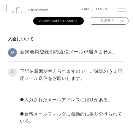
J
O
I
N
L
O
G
I
N
download&streaming
言語選択
入会について
新規会員登録用の返信メールが届きません。
Q
下記を原因が考えられますので、ご確認のうえ再
A
度メール送信をお願いします。
●入力されたメールアドレスに誤りがある。
●迷惑メールフォルダに自動的に振り分けられて
いる。