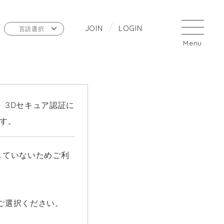
J
O
I
N
L
O
G
I
N
言語選択
。3Dセキュア認証に
す。
していないためご利
ご選択ください。