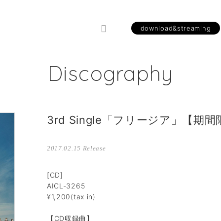
download&streaming
Discography
3rd Single「フリージア」【期
2017.02.15
[CD]
AICL-3265
¥1,200(tax in)
【CD収録曲】