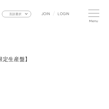
J
O
I
N
L
O
G
I
N
言語選択
間限定生産盤】