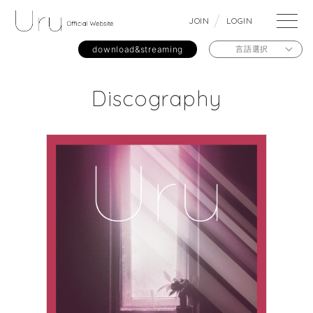
J
O
I
N
L
O
G
I
N
download&streaming
言語選択
Discography