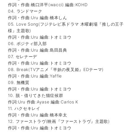
作詞・作曲:橋口洋平(wacci) 編曲:KOHD
04. ランドマーク
作詞・作曲:Uru 編曲:橋本しん
05. Love Song(フジテレビ系ドラマ 木曜劇場『推しの王子
様』主題歌)
作詞・作曲:Uru 編曲:トオミヨウ
06. ポジティ部入部
作詞・作曲:Uru 編曲:島田昌典
07. セレナーデ
作詞・作曲:Uru 編曲:トオミヨウ
08. Break(TVアニメ『半妖の夜叉姫』EDテーマ)
作詞・作曲:Uru 編曲:Yaffle
09. 無機質
作詞・作曲:Uru 編曲:トオミヨウ
10. 脱・借りてきた猫症候群
作詞:Uru 作曲:Ayase 編曲:Carlos K
11. ハクセキレイ
作詞・作曲:Uru 編曲:橋本幸太
12. ファーストラヴ(映画『ファーストラヴ』主題歌)
作詞・作曲:Uru 編曲:トオミヨウ