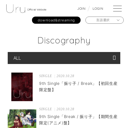
J
O
I
N
L
O
G
I
N
download&streaming
言語選択
Discography
SINGLE
2020.10.28
9th Single「振り子 / Break」【初回生産
限定盤】
SINGLE
2020.10.28
9th Single「Break / 振り子」【期間生産
限定(アニメ)盤】